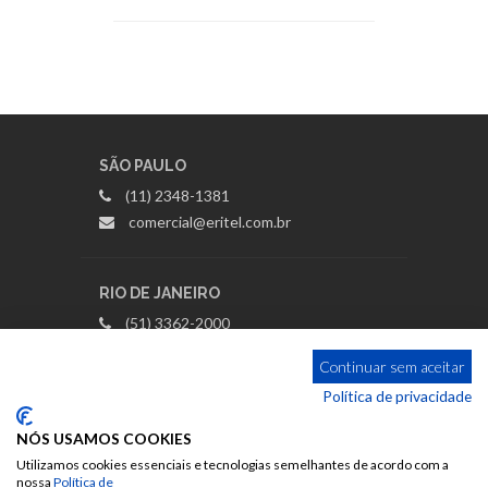
SÃO PAULO
(11) 2348-1381
comercial@eritel.com.br
RIO DE JANEIRO
(51) 3362-2000
rio@eritel.com.br
Continuar sem aceitar
Política de privacidade
PORTO ALEGRE (RS, SC, PR)
NÓS USAMOS COOKIES
(51) 3362-2000 | 3362-8506
Utilizamos cookies essenciais e tecnologias semelhantes de acordo com a
comercial@eritel.com.br
nossa
Política de