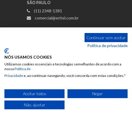
SÃO PAULO
(11) 2348-1381
comercial@eritel.com.br
RIO DE JANEIRO
Continuar sem aceitar
(51) 3362-2000
Política de privacidade
rio@eritel.com.br
NÓS USAMOS COOKIES
Utilizamos cookies essenciais e tecnologias semelhantes de acordo com a
nossa
Política de
PORTO ALEGRE (RS, SC, PR)
Privacidade
e, ao continuar navegando, você concorda com estas condições."
(51) 3362-2000 | 3362-8506
comercial@eritel.com.br
Aceitar todos
Negar
Não, ajustar
Política de Privacidade
© Copyright 2026 Todos os direitos
reservados.
Criação de sites
W2 Websites