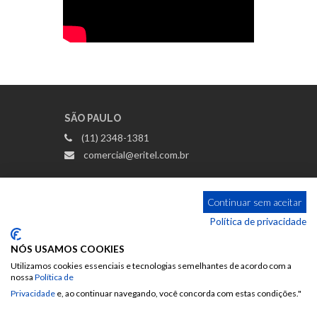
SÃO PAULO
(11) 2348-1381
comercial@eritel.com.br
RIO DE JANEIRO
Continuar sem aceitar
(51) 3362-2000
Política de privacidade
rio@eritel.com.br
NÓS USAMOS COOKIES
Utilizamos cookies essenciais e tecnologias semelhantes de acordo com a
nossa
Política de
PORTO ALEGRE (RS, SC, PR)
Privacidade
e, ao continuar navegando, você concorda com estas condições."
(51) 3362-2000 | 3362-8506